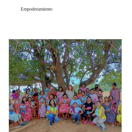
Empoderamiento
Empoderamiento femenino en La Guajira: mujeres
que transforman su historia en medio de grandes
retos