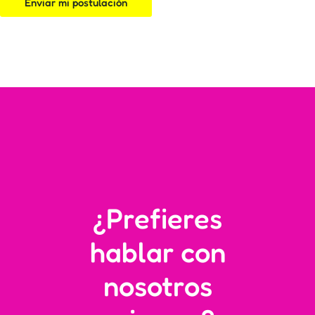
Enviar mi postulación
t
i
e
m
p
o
¿Prefieres
hablar con
nosotros