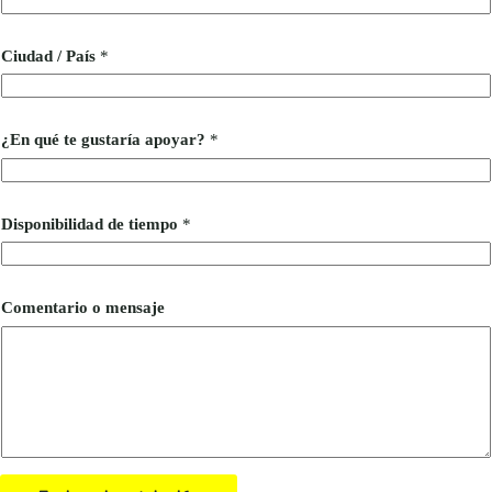
Ciudad / País
*
¿En qué te gustaría apoyar?
*
Disponibilidad de tiempo
*
a
Comentario o mensaje
p
o
y
a
r
?
P
a
í
s